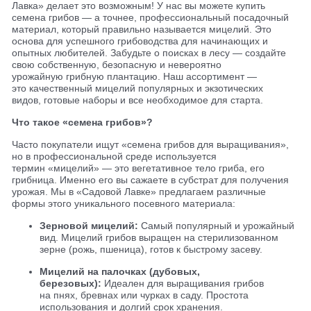
Лавка» делает это возможным! У нас вы можете купить
семена грибов — а точнее, профессиональный посадочный
материал, который правильно называется мицелий. Это
основа для успешного грибоводства для начинающих и
опытных любителей. Забудьте о поисках в лесу — создайте
свою собственную, безопасную и невероятно
урожайную грибную плантацию. Наш ассортимент —
это качественный мицелий популярных и экзотических
видов, готовые наборы и все необходимое для старта.
Что такое «семена грибов»?
Часто покупатели ищут «семена грибов для выращивания»,
но в профессиональной среде используется
термин «мицелий» — это вегетативное тело гриба, его
грибница. Именно его вы сажаете в субстрат для получения
урожая. Мы в «Садовой Лавке» предлагаем различные
формы этого уникального посевного материала:
Зерновой мицелий:
Самый популярный и урожайный
вид. Мицелий грибов выращен на стерилизованном
зерне (рожь, пшеница), готов к быстрому засеву.
Мицелий на палочках (дубовых,
березовых):
Идеален для выращивания грибов
на пнях, бревнах или чурках в саду. Простота
использования и долгий срок хранения.