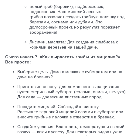
Белый гриб (боровик), подберезовик,
подосиновик:
Наш мицелий лесных
грибов позволяет создать грибную полянку под
березами, соснами или дубами. Это
долгосрочный проект, но результат поражает
воображение!
Лисички, маслята: Для создания симбиоза с
корнями деревьев на вашей даче.
С чего начать?
«Как вырастить грибы из мицелия?».
Все просто:
Выберите цель: Дома в мешках с субстратом или на
даче на бревнах?
Приготовьте основу: Для домашнего выращивания
нужен стерильный субстрат (солома, опилки, шелуха).
Для сада — древесина лиственных пород.
Посадите мицелий: Соблюдайте чистоту.
Рассыпьте зерновой мицелий слоями в субстрат или
внесите грибные палочки в отверстия в бревнах.
Создайте условия: Влажность, температура и свежий
воздух — ключ к успеху. Для некоторых видов нужно