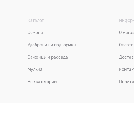
Каталог
Инфор
Семена
О мага
Удобрения и подкормки
Оплата
Саженцы и рассада
Достав
Мульча
Контак
Все категории
Полити
«Садовая лавка» — и
нтернет-магазин товаров для сада и ого
Свердловская обл., г. Сысерть, с. Кашино
©
2022-2026