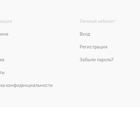
мация
Личный кабинет
зине
Вход
Регистрация
ка
Забыли пароль?
ты
ка конфиденциальности
рода с доставкой по России