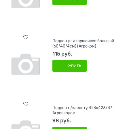
Поддон для горшочков большой
(60*40*4см) (Агроком)
115
 руб.
КУПИТЬ
Поддон п/кассету 423х423х37
Агроэкодом
98
 руб.