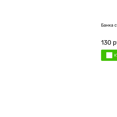
Банка с
130
 р
К