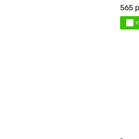
свечей,
565
 
К