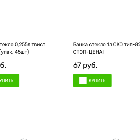
текло 0,255л твист
Банка стекло 1л СКО тип-8
(упак. 45шт)
СТОП-ЦЕНА!
б.
67
 руб.
УПИТЬ
КУПИТЬ