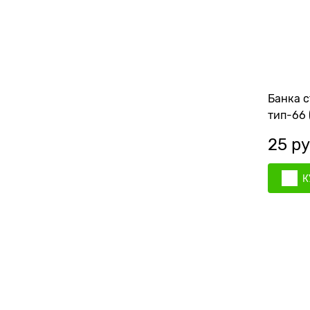
Банка с
тип-66 
25
 ру
К