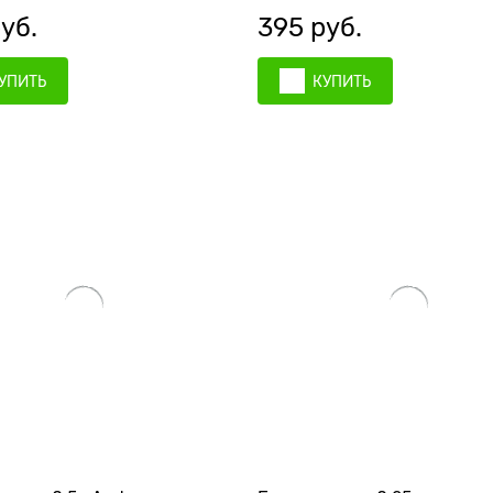
 6 шт.
4 шт., 107561
руб.
395
 руб.
УПИТЬ
КУПИТЬ