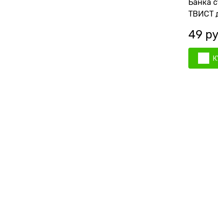
Банка с
ТВИСТ 
49
 ру
К