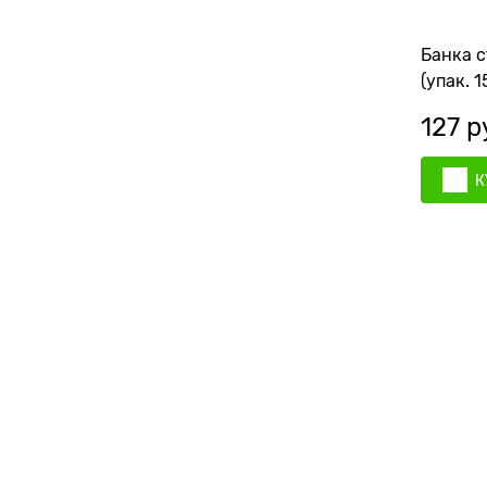
Банка с
(упак. 1
127
 р
К