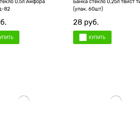
текло 0,5л Амфора
Банка стекло 0,25л твист 
д-82
(упак. 60шт)
б.
28
 руб.
УПИТЬ
КУПИТЬ