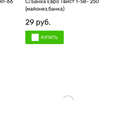
тип-66
С/Банка Евро Твист 1-58- 250
(майонез.банка)
29
 руб.
КУПИТЬ