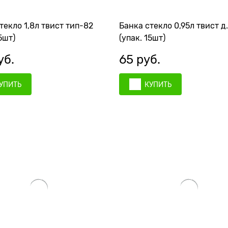
текло 1,8л твист тип-82
Банка стекло 0,95л твист д.
5шт)
(упак. 15шт)
уб.
65
 руб.
УПИТЬ
КУПИТЬ