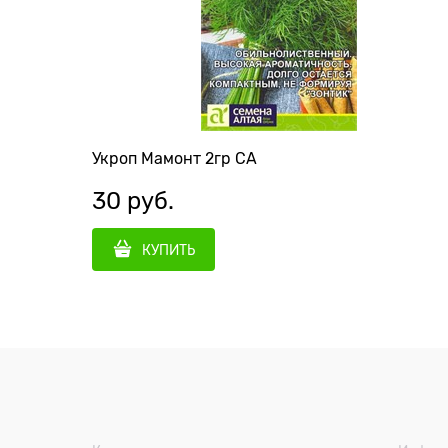
Укроп Мамонт 2гр СА
30
 руб.
КУПИТЬ