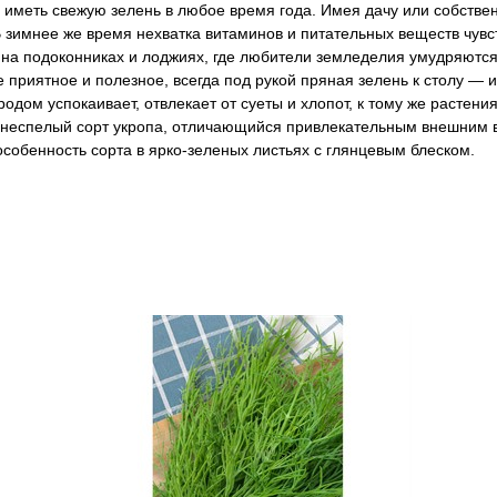
бы иметь свежую зелень в любое время года. Имея дачу или собст
 зимнее же время нехватка витаминов и питательных веществ чувс
а подоконниках и лоджиях, где любители земледелия умудряются 
 приятное и полезное, всегда под рукой пряная зелень к столу — и
родом успокаивает, отвлекает от суеты и хлопот, к тому же расте
еднеспелый сорт укропа, отличающийся привлекательным внешним 
 особенность сорта в ярко-зеленых листьях с глянцевым блеском.