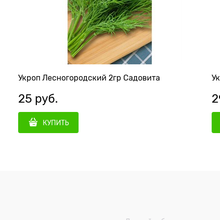
Укроп Лесногородский 2гр Садовита
Ук
25
 руб.
2
КУПИТЬ