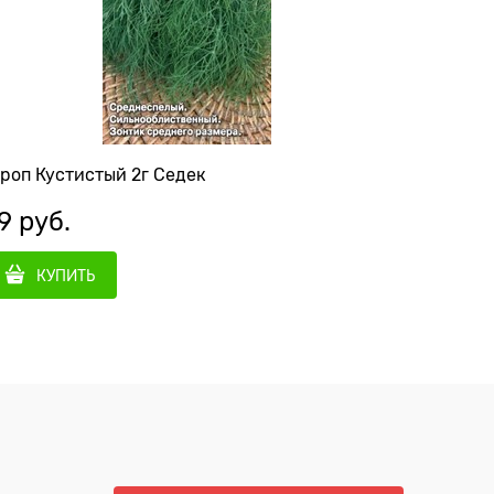
роп Кустистый 2г Седек
Укроп Го
9
 руб.
27
 руб
КУПИТЬ
КУ