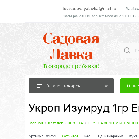
tov.sadovayalavka@mail.ru
📞 Зак
Часы работы интернет-магазина: ПН-СБ 6
О нас
Каталог товаров
Укроп Изумруд 1гр 
Главная
Каталог
СЕМЕНА
СЕМЕНА ЗЕЛЕНИ и ПРЯНОС
Артикул:
91261
0 отзывов
Вес:
Ед. измерения:
Штука