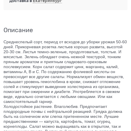
Доставка в
Екатеринбург
Описание
Среднеспелый сорт, период от всходов до уборки урожая 50-60
дней. Прикорневая розетка листьев хорошо развита, высотой
20-30 см. Листья темно-зеленые, продолговатые, толстые. И
мясистые. Зелень обладает очень нежной текстурой, тонким
пряным ароматом и приятным сладковато-ореховым
послевкусием. Корн салат содержит цинк, марганец, калий,
витамины А, В и С. По содержанию фолиевой кислоты он
превосходит все другие салаты. Нормализует обмен веществ,
повышает уровень гемоглобина в крови, снижает отложение
солей и стимулирует выведение холестерина из организма,
помогает при ожирении и диабете. Употребляется в свежем
виде, идеально сочетается с любыми овощами. Или как
самостоятельный гарнир.
Холодостойкое растение. Влаголюбив. Предпочитает
плодородные почвы с нейтральной реакцией. Грядка должна
быть на солнечном или слегка притененном месте. Лучшие
предшественники — капуста, картофель, томат, огурец,
корнеплоды. Салат можно выращивать как в открытом, так и