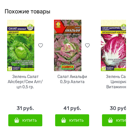
Похожие товары
Зелень Салат
Салат Амальфи
Зелень Сал
Айсберг/Сем Алт/
0,3гр Аэлита
Цикорий
цп 0,5 гр.
Витаминн
Коктейль/Сем
цп 0,5 гр.
31
 руб.
41
 руб.
30
 руб
КУПИТЬ
КУПИТЬ
КУПИ