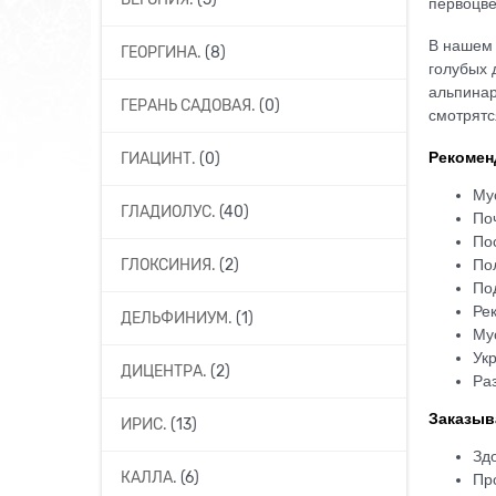
первоцве
В нашем 
ГЕОРГИНА.
(8)
голубых 
альпинар
ГЕРАНЬ САДОВАЯ.
(0)
смотрятс
Рекомен
ГИАЦИНТ.
(0)
Му
ГЛАДИОЛУС.
(40)
По
По
ГЛОКСИНИЯ.
(2)
По
По
Ре
ДЕЛЬФИНИУМ.
(1)
Му
Укр
ДИЦЕНТРА.
(2)
Ра
Заказыв
ИРИС.
(13)
Зд
КАЛЛА.
(6)
Пр