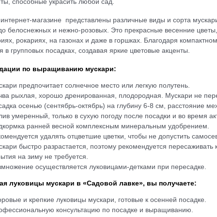
ты, способные украсить любой сад.
интернет-магазине представлены различные виды и сорта мускари
до белоснежных и нежно-розовых. Это прекрасные весенние цветы,
иях, рокариях, на газонах и даже в горшках. Благодаря компактно
я в групповых посадках, создавая яркие цветовые акценты.
дации по выращиванию мускари:
скари предпочитает солнечное место или легкую полутень.
чва рыхлая, хорошо дренированная, плодородная. Мускари не пере
садка осенью (сентябрь-октябрь) на глубину 6-8 см, расстояние ме
лив умеренный, только в сухую погоду после посадки и во время ак
дкормка ранней весной комплексным минеральным удобрением.
комендуется удалять отцветшие цветки, чтобы не допустить самосев
скари быстро разрастается, поэтому рекомендуется пересаживать к
ытия на зиму не требуется.
змножение осуществляется луковицами-детками при пересадке.
ая луковицы мускари в «Садовой лавке», вы получаете:
оровые и крепкие луковицы мускари, готовые к осенней посадке.
офессиональную консультацию по посадке и выращиванию.