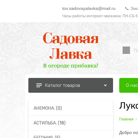
tov.sadovayalavka@mail.ru
📞 Зак
Часы работы интернет-магазина: ПН-СБ 6
О нас
Каталог товаров
Лук
АНЕМОНА.
(0)
Главная
АСТИЛЬБА.
(18)
Добро по
БЕГОНИЯ.
(5)