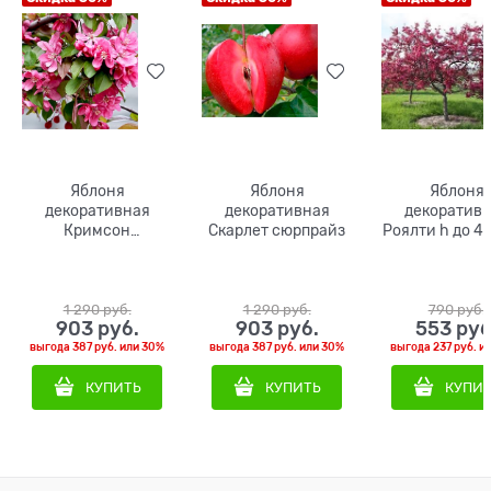
Яблоня
Яблоня
Яблоня
декоративная
декоративная
декоратив
Кримсон
Скарлет сюрпрайз
Роялти h до 4
Бриллиант
1 290
 руб.
1 290
 руб.
790
 руб.
903
 руб.
903
 руб.
553
 руб
выгода
387 руб.
или
30%
выгода
387 руб.
или
30%
выгода
237 руб.
и
КУПИТЬ
КУПИТЬ
КУПИ