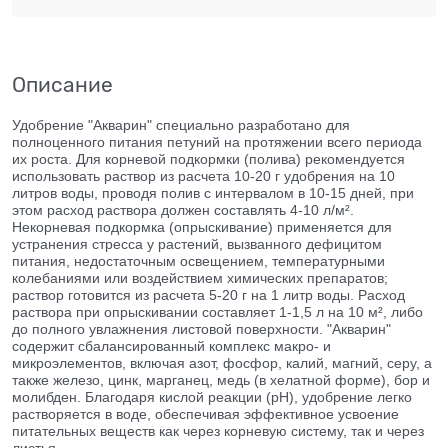
Описание
Удобрение "Акварин" специально разработано для
полноценного питания петуний на протяжении всего периода
их роста. Для корневой подкормки (полива) рекомендуется
использовать раствор из расчета 10-20 г удобрения на 10
литров воды, проводя полив с интервалом в 10-15 дней, при
этом расход раствора должен составлять 4-10 л/м².
Некорневая подкормка (опрыскивание) применяется для
устранения стресса у растений, вызванного дефицитом
питания, недостаточным освещением, температурными
колебаниями или воздействием химических препаратов;
раствор готовится из расчета 5-20 г на 1 литр воды. Расход
раствора при опрыскивании составляет 1-1,5 л на 10 м², либо
до полного увлажнения листовой поверхности. "Акварин"
содержит сбалансированный комплекс макро- и
микроэлементов, включая азот, фосфор, калий, магний, серу, а
также железо, цинк, марганец, медь (в хелатной форме), бор и
молибден. Благодаря кислой реакции (pH), удобрение легко
растворяется в воде, обеспечивая эффективное усвоение
питательных веществ как через корневую систему, так и через
листья.