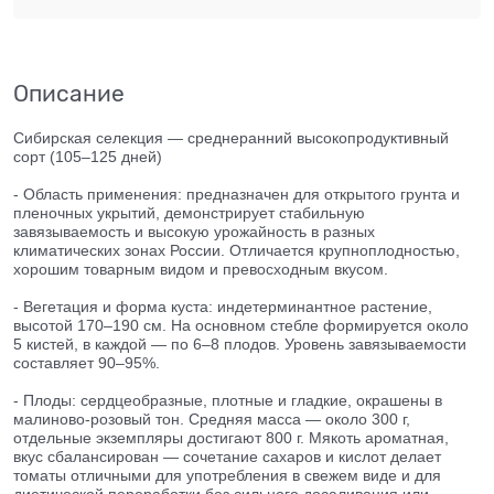
Описание
Сибирская селекция — среднеранний высокопродуктивный
сорт (105–125 дней)
- Область применения: предназначен для открытого грунта и
пленочных укрытий, демонстрирует стабильную
завязываемость и высокую урожайность в разных
климатических зонах России. Отличается крупноплодностью,
хорошим товарным видом и превосходным вкусом.
- Вегетация и форма куста: индетерминантное растение,
высотой 170–190 см. На основном стебле формируется около
5 кистей, в каждой — по 6–8 плодов. Уровень завязываемости
составляет 90–95%.
- Плоды: сердцеобразные, плотные и гладкие, окрашены в
малиново‑розовый тон. Средняя масса — около 300 г,
отдельные экземпляры достигают 800 г. Мякоть ароматная,
вкус сбалансирован — сочетание сахаров и кислот делает
томаты отличными для употребления в свежем виде и для
диетической переработки без сильного досаливания или