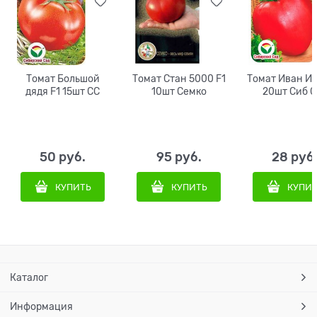
Томат Большой
Томат Стан 5000 F1
Томат Иван И
дядя F1 15шт СС
10шт Семко
20шт Сиб С
50
 руб.
95
 руб.
28
 руб
КУПИТЬ
КУПИТЬ
КУПИ
Каталог
Информация