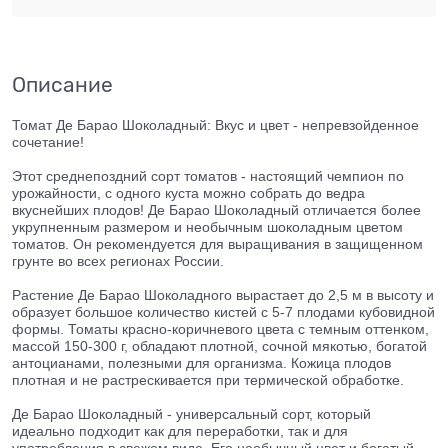
Описание
Томат Де Барао Шоколадный: Вкус и цвет - непревзойденное
сочетание!
Этот среднепоздний сорт томатов - настоящий чемпион по
урожайности, с одного куста можно собрать до ведра
вкуснейших плодов! Де Барао Шоколадный отличается более
укрупненным размером и необычным шоколадным цветом
томатов. Он рекомендуется для выращивания в защищенном
грунте во всех регионах России.
Растение Де Барао Шоколадного вырастает до 2,5 м в высоту и
образует большое количество кистей с 5-7 плодами кубовидной
формы. Томаты красно-коричневого цвета с темным оттенком,
массой 150-300 г, обладают плотной, сочной мякотью, богатой
антоцианами, полезными для организма. Кожица плодов
плотная и не растрескивается при термической обработке.
Де Барао Шоколадный - универсальный сорт, который
идеально подходит как для переработки, так и для
употребления в свежем виде. Его необычный цвет и богатый