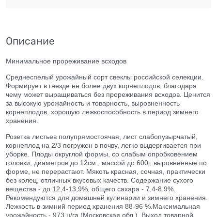
Описание
Минимальное прореживание всходов
Среднеспелый урожайный сорт свеклы российской селекции.
Формирует в гнезде не более двух корнеплодов, благодаря
чему может выращиваться без прореживания всходов. Ценится
за высокую урожайность и товарность, выровненность
корнеплодов, хорошую лежкоспособность в период зимнего
хранения.
Розетка листьев полупрямостоячая, лист слабопузырчатый,
корнеплод на 2/3 погружен в почву, легко выдергивается при
уборке. Плоды округлой формы, со слабым опробковением
головки, диаметров до 12см , массой до 600г, выровненные по
форме, не перерастают. Мякоть красная, сочная, практически
без колец, отличных вкусовых качеств. Содержание сухого
вещества - до 12,4-13,9%, общего сахара - 7,4-8.9%.
Рекомендуются для домашней кулинарии и зимнего хранения.
Лежкость в зимний период хранения 88-96 %.Максимальная
урожайность - 973 ц/га (Московская обл.). Выход товарной