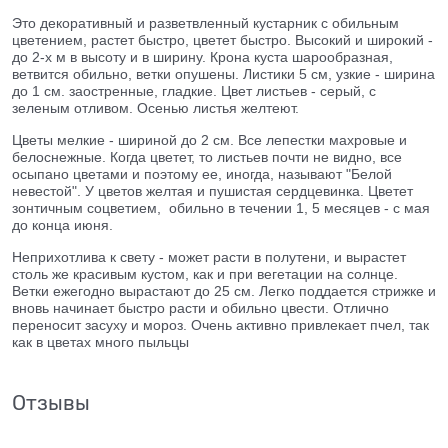
Это декоративный и разветвленный кустарник с обильным
цветением, растет быстро, цветет быстро. Высокий и широкий -
до 2-х м в высоту и в ширину. Крона куста шарообразная,
ветвится обильно, ветки опушены. Листики 5 см, узкие - ширина
до 1 см. заостренные, гладкие. Цвет листьев - серый, с
зеленым отливом. Осенью листья желтеют.
Цветы мелкие - шириной до 2 см. Все лепестки махровые и
белоснежные. Когда цветет, то листьев почти не видно, все
осыпано цветами и поэтому ее, иногда, называют "Белой
невестой". У цветов желтая и пушистая сердцевинка. Цветет
зонтичным соцветием, обильно в течении 1, 5 месяцев - с мая
до конца июня.
Неприхотлива к свету - может расти в полутени, и вырастет
столь же красивым кустом, как и при вегетации на солнце.
Ветки ежегодно вырастают до 25 см. Легко поддается стрижке и
вновь начинает быстро расти и обильно цвести. Отлично
переносит засуху и мороз. Очень активно привлекает пчел, так
как в цветах много пыльцы
Отзывы