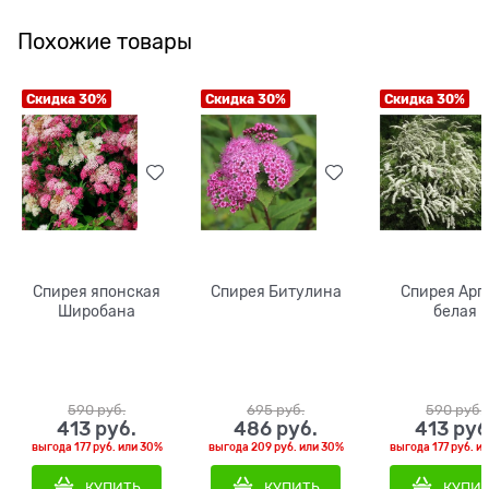
Похожие товары
Скидка 30%
Скидка 30%
Скидка 30%
Спирея японская
Спирея Битулина
Спирея Арг
Широбана
белая
590
 руб.
695
 руб.
590
 руб.
413
 руб.
486
 руб.
413
 руб
выгода
177 руб.
или
30%
выгода
209 руб.
или
30%
выгода
177 руб.
и
КУПИТЬ
КУПИТЬ
КУПИ