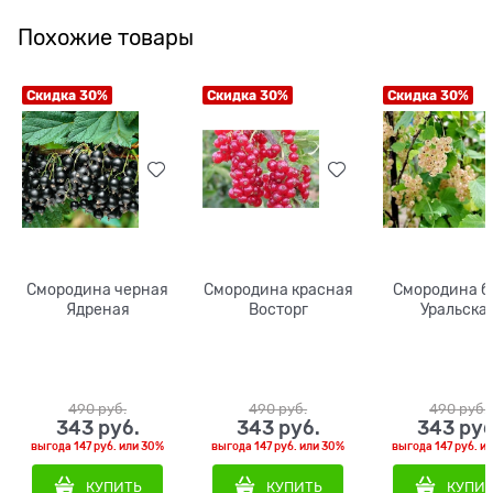
Похожие товары
Скидка 30%
Скидка 30%
Скидка 30%
Смородина черная
Смородина красная
Смородина б
Ядреная
Восторг
Уральска
490
 руб.
490
 руб.
490
 руб.
343
 руб.
343
 руб.
343
 руб
выгода
147 руб.
или
30%
выгода
147 руб.
или
30%
выгода
147 руб.
и
КУПИТЬ
КУПИТЬ
КУПИ