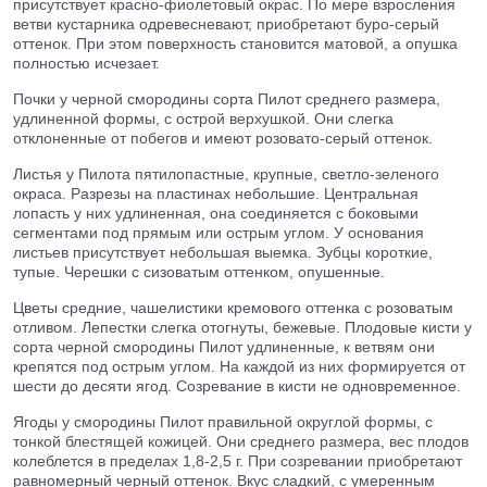
присутствует красно-фиолетовый окрас. По мере взросления
ветви кустарника одревесневают, приобретают буро-серый
оттенок. При этом поверхность становится матовой, а опушка
полностью исчезает.
Почки у черной смородины сорта Пилот среднего размера,
удлиненной формы, с острой верхушкой. Они слегка
отклоненные от побегов и имеют розовато-серый оттенок.
Листья у Пилота пятилопастные, крупные, светло-зеленого
окраса. Разрезы на пластинах небольшие. Центральная
лопасть у них удлиненная, она соединяется с боковыми
сегментами под прямым или острым углом. У основания
листьев присутствует небольшая выемка. Зубцы короткие,
тупые. Черешки с сизоватым оттенком, опушенные.
Цветы средние, чашелистики кремового оттенка с розоватым
отливом. Лепестки слегка отогнуты, бежевые. Плодовые кисти у
сорта черной смородины Пилот удлиненные, к ветвям они
крепятся под острым углом. На каждой из них формируется от
шести до десяти ягод. Созревание в кисти не одновременное.
Ягоды у смородины Пилот правильной округлой формы, с
тонкой блестящей кожицей. Они среднего размера, вес плодов
колеблется в пределах 1,8-2,5 г. При созревании приобретают
равномерный черный оттенок. Вкус сладкий, с умеренным