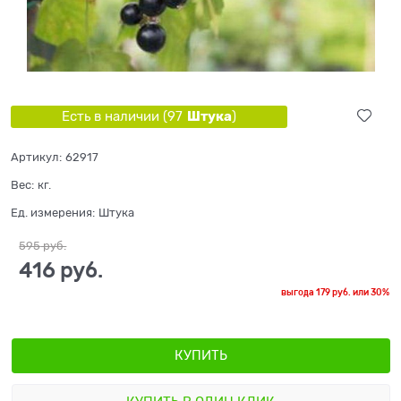
Штука
Есть в наличии (
97
)
Артикул:
62917
Вес:
кг.
Ед. измерения:
Штука
595
 руб.
416
 руб.
выгода
179 руб.
или
30%
КУПИТЬ