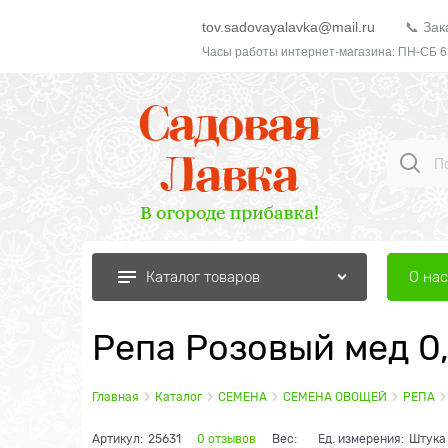
tov.sadovayalavka@mail.ru
📞 Зак
Часы работы интернет-магазина: ПН-СБ 6
О нас
Каталог товаров
Репа Розовый мед 0
Главная
Каталог
СЕМЕНА
СЕМЕНА ОВОЩЕЙ
РЕПА
Артикул:
25631
0 отзывов
Вес:
Ед. измерения:
Штука