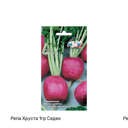
Репа Хруста 1гр Седек
Ре