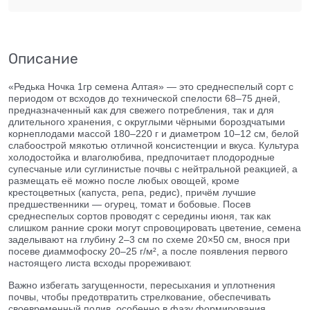
Описание
«Редька Ночка 1гр семена Алтая» — это среднеспелый сорт с
периодом от всходов до технической спелости 68–75 дней,
предназначенный как для свежего потребления, так и для
длительного хранения, с округлыми чёрными бороздчатыми
корнеплодами массой 180–220 г и диаметром 10–12 см, белой
слабоострой мякотью отличной консистенции и вкуса. Культура
холодостойка и влаголюбива, предпочитает плодородные
супесчаные или суглинистые почвы с нейтральной реакцией, а
размещать её можно после любых овощей, кроме
крестоцветных (капуста, репа, редис), причём лучшие
предшественники — огурец, томат и бобовые. Посев
среднеспелых сортов проводят с середины июня, так как
слишком ранние сроки могут спровоцировать цветение, семена
заделывают на глубину 2–3 см по схеме 20×50 см, внося при
посеве диаммофоску 20–25 г/м², а после появления первого
настоящего листа всходы прореживают.
Важно избегать загущенности, пересыхания и уплотнения
почвы, чтобы предотвратить стрелкование, обеспечивать
своевременный полив, особенно в фазу формирования