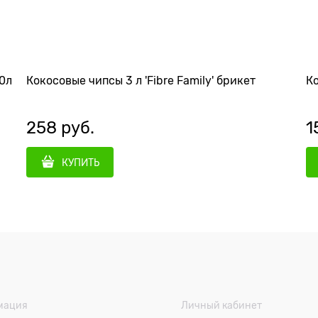
0л
Кокосовые чипсы 3 л 'Fibre Family' брикет
258
 руб.
1
КУПИТЬ
мация
Личный кабинет