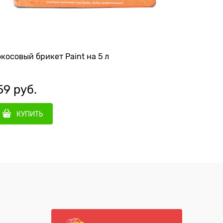
Кокосовый брикет Paint на 5 л
59
 руб.
145
 ру
КУПИТЬ
КУ