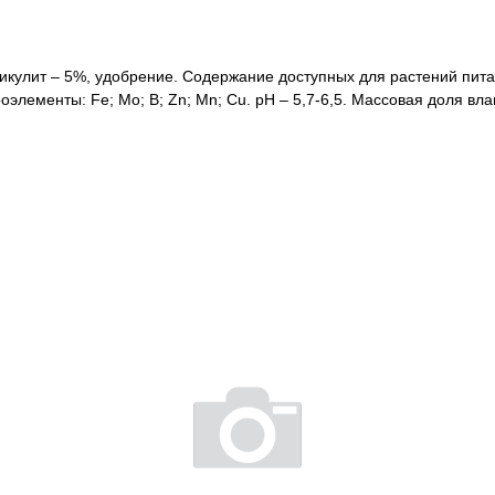
кулит – 5%, удобрение. Содержание доступных для растений питат
оэлементы: Fe; Mo; B; Zn; Mn; Cu. рН – 5,7-6,5. Массовая доля вл