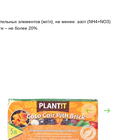
ельных элементов (мг/л), не менее: азот (NH4+NO3)
аги – не более 20%