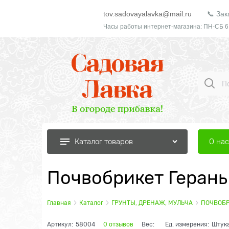
tov.sadovayalavka@mail.ru
📞 Зак
Часы работы интернет-магазина: ПН-СБ 6
О нас
Каталог товаров
Почвобрикет Герань
Главная
Каталог
ГРУНТЫ, ДРЕНАЖ, МУЛЬЧА
ПОЧВОБ
Артикул:
58004
0 отзывов
Вес:
Ед. измерения:
Штук