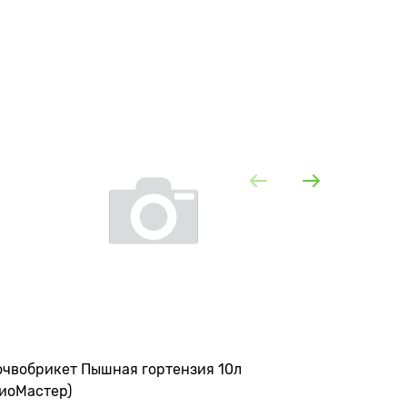
очвобрикет Пышная гортензия 10л
Торфобри
БиоМастер)
БиоМаст