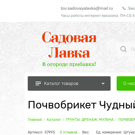
tov.sadovayalavka@mail.ru
📞 Зак
Часы работы интернет-магазина: ПН-СБ 6
О нас
Каталог товаров
Почвобрикет Чудны
Главная
Каталог
ГРУНТЫ, ДРЕНАЖ, МУЛЬЧА
ПОЧВОБ
Артикул:
57993
0 отзывов
Вес:
Ед. измерения:
Штука