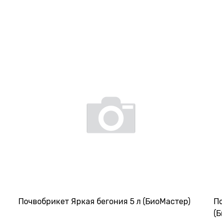
Почвобрикет Яркая бегония 5 л (БиоМастер)
П
(