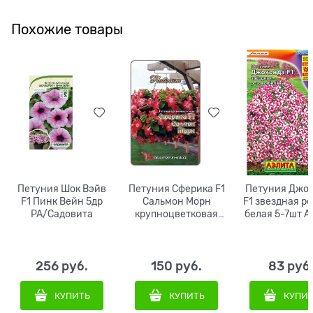
Похожие товары
Петуния Шок Вэйв
Петуния Сферика F1
Петуния Джо
F1 Пинк Вейн 5др
Сальмон Морн
F1 звездная р
PA/Садовита
крупноцветковая
белая 5-7ш
10шт Аэлита
256
 руб.
150
 руб.
83
 руб
КУПИТЬ
КУПИТЬ
КУПИ