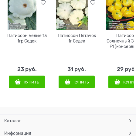
Патиссон Белые 13
Патиссон Пятачок
Патиссо
1гр Седек
1г Седек
Солнечный З
F1 (консерв
0,5г Седе
23
 руб.
31
 руб.
29
 руб
КУПИТЬ
КУПИТЬ
КУПИ
Каталог
Информация