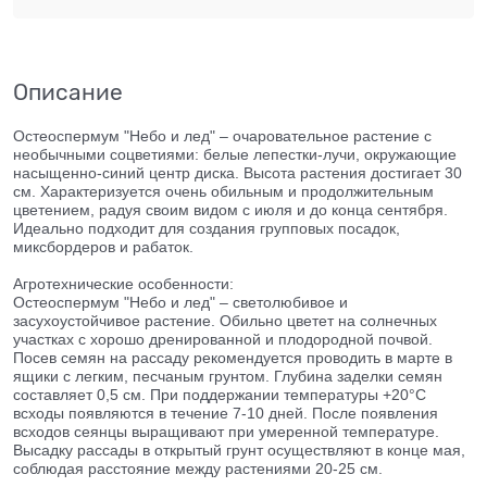
Описание
Остеоспермум "Небо и лед" – очаровательное растение с
необычными соцветиями: белые лепестки-лучи, окружающие
насыщенно-синий центр диска. Высота растения достигает 30
см. Характеризуется очень обильным и продолжительным
цветением, радуя своим видом с июля и до конца сентября.
Идеально подходит для создания групповых посадок,
миксбордеров и рабаток.
Агротехнические особенности:
Остеоспермум "Небо и лед" – светолюбивое и
засухоустойчивое растение. Обильно цветет на солнечных
участках с хорошо дренированной и плодородной почвой.
Посев семян на рассаду рекомендуется проводить в марте в
ящики с легким, песчаным грунтом. Глубина заделки семян
составляет 0,5 см. При поддержании температуры +20°C
всходы появляются в течение 7-10 дней. После появления
всходов сеянцы выращивают при умеренной температуре.
Высадку рассады в открытый грунт осуществляют в конце мая,
соблюдая расстояние между растениями 20-25 см.