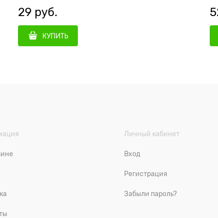
29
 руб.
5
КУПИТЬ
мация
Личный кабинет
зине
Вход
Регистрация
ка
Забыли пароль?
ты