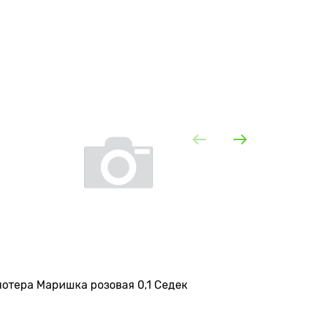
отера Маришка розовая 0,1 Седек
Пентас F
Сибирск