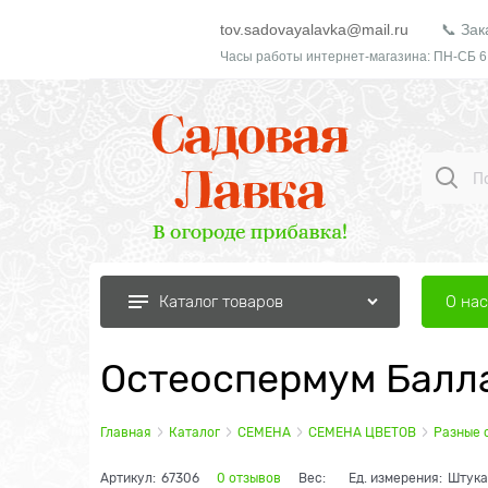
tov.sadovayalavka@mail.ru
📞 Зак
Часы работы интернет-магазина: ПН-СБ 6
О нас
Каталог товаров
Остеоспермум Балла
Главная
Каталог
СЕМЕНА
СЕМЕНА ЦВЕТОВ
Разные 
Артикул:
67306
0 отзывов
Вес:
Ед. измерения:
Штука