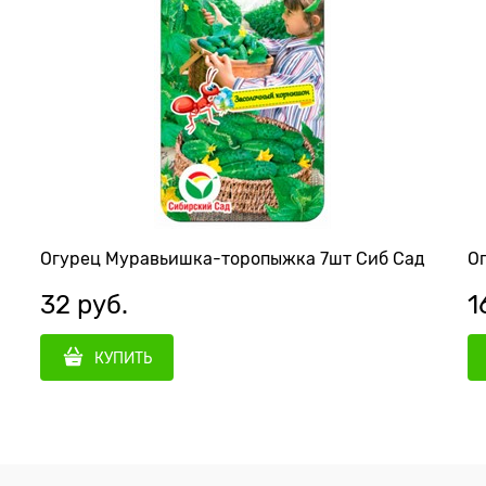
Огурец Муравьишка-торопыжка 7шт Сиб Сад
О
32
 руб.
1
КУПИТЬ