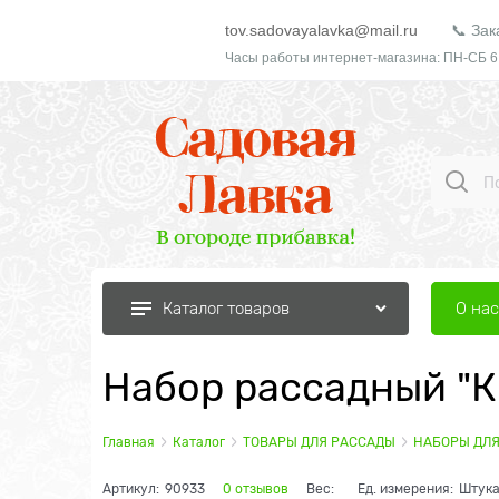
tov.sadovayalavka@mail.ru
📞 Зак
Часы работы интернет-магазина: ПН-СБ 6
О нас
Каталог товаров
Набор рассадный "К
Главная
Каталог
ТОВАРЫ ДЛЯ РАССАДЫ
НАБОРЫ ДЛ
Артикул:
90933
0 отзывов
Вес:
Ед. измерения:
Штук