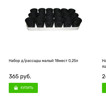
Набор д/рассады малый 18мест 0,25л
На
ящ
365
 руб.
2
КУПИТЬ