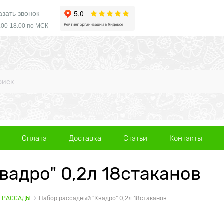
азать звонок
.00-18.00 по МСК
Оплата
Доставка
Статьи
Контакты
вадро" 0,2л 18стаканов
Я РАССАДЫ
Набор рассадный "Квадро" 0,2л 18стаканов
а