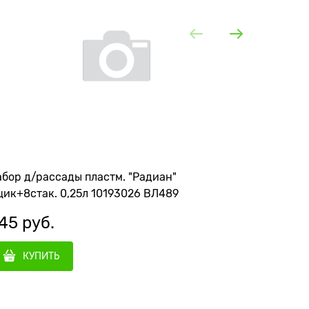
бор д/рассады пластм. "Радиан"
Набор ра
ик+8стак. 0,25л 10193026 ВЛ489
45
 руб.
299
 р
КУПИТЬ
КУ