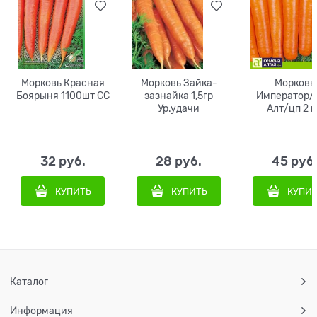
Морковь Красная
Морковь Зайка-
Морковь
Боярыня 1100шт СС
зазнайка 1,5гр
Император/
Ур.удачи
Алт/цп 2 г
32
 руб.
28
 руб.
45
 руб
КУПИТЬ
КУПИТЬ
КУПИ
Каталог
Информация