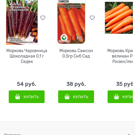
Морковь Чаровница
Морковь Самсон
Морковь Кра
Шоколадная 0,1 г
0,5гр Сиб Сад
великан Ро
Седек
Ризен/лен
8м/260шт Рос
гель
54
 руб.
38
 руб.
35
 руб
КУПИТЬ
КУПИТЬ
КУПИ