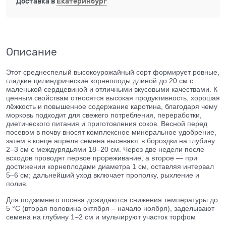
Доставка в
Екатеринбург
Описание
Этот среднеспелый высокоурожайный сорт формирует ровные,
гладкие цилиндрические корнеплоды длиной до 20 см с
маленькой сердцевиной и отличными вкусовыми качествами. К
ценным свойствам относятся высокая продуктивность, хорошая
лёжкость и повышенное содержание каротина, благодаря чему
морковь подходит для свежего потребления, переработки,
диетического питания и приготовления соков. Весной перед
посевом в почву вносят комплексное минеральное удобрение,
затем в конце апреля семена высевают в бороздки на глубину
2–3 см с междурядьями 18–20 см. Через две недели после
всходов проводят первое прореживание, а второе — при
достижении корнеплодами диаметра 1 см, оставляя интервал
5–6 см; дальнейший уход включает прополку, рыхление и
полив.
Для подзимнего посева дожидаются снижения температуры до
5 °C (вторая половина октября – начало ноября), заделывают
семена на глубину 1–2 см и мульчируют участок торфом