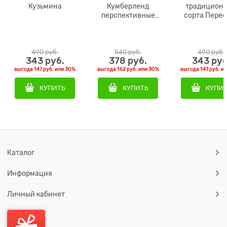
Кузьмина
Кумберленд
традицион
перспективные
сорта Перес
сорта 1шт
490
 руб.
540
 руб.
490
 руб.
343
 руб.
378
 руб.
343
 руб
выгода
147 руб.
или
30%
выгода
162 руб.
или
30%
выгода
147 руб.
и
КУПИТЬ
КУПИТЬ
КУПИ
Каталог
Информация
Личный кабинет