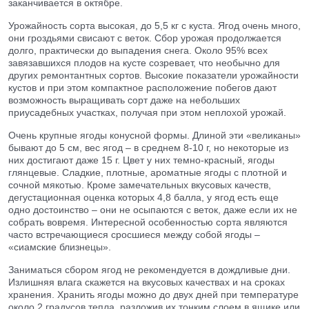
заканчивается в октябре.
Урожайность сорта высокая, до 5,5 кг с куста. Ягод очень много,
они гроздьями свисают с веток. Сбор урожая продолжается
долго, практически до выпадения снега. Около 95% всех
завязавшихся плодов на кусте созревает, что необычно для
других ремонтантных сортов. Высокие показатели урожайности
кустов и при этом компактное расположение побегов дают
возможность выращивать сорт даже на небольших
приусадебных участках, получая при этом неплохой урожай.
Очень крупные ягоды конусной формы. Длиной эти «великаны»
бывают до 5 см, вес ягод – в среднем 8-10 г, но некоторые из
них достигают даже 15 г. Цвет у них темно-красный, ягоды
глянцевые. Сладкие, плотные, ароматные ягоды с плотной и
сочной мякотью. Кроме замечательных вкусовых качеств,
дегустационная оценка которых 4,8 балла, у ягод есть еще
одно достоинство – они не осыпаются с веток, даже если их не
собрать вовремя. Интересной особенностью сорта являются
часто встречающиеся сросшиеся между собой ягоды –
«сиамские близнецы».
Заниматься сбором ягод не рекомендуется в дождливые дни.
Излишняя влага скажется на вкусовых качествах и на сроках
хранения. Хранить ягоды можно до двух дней при температуре
около 2 градусов тепла, разложив их тонким слоем в ящике или