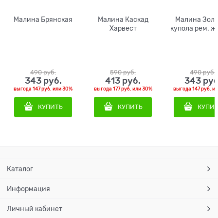
Малина Брянская
Малина Каскад
Малина Зол
Харвест
купола рем. ж
490
 руб.
590
 руб.
490
 руб.
343
 руб.
413
 руб.
343
 руб
выгода
147 руб.
или
30%
выгода
177 руб.
или
30%
выгода
147 руб.
и
КУПИТЬ
КУПИТЬ
КУПИ
Каталог
Информация
Личный кабинет