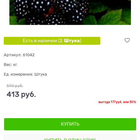
Штука
Есть в наличии (
2
)
Артикул:
61042
Вес:
кг.
Ед. измерения:
Штука
590
 руб.
413
 руб.
выгода
177 руб.
или
30%
КУПИТЬ