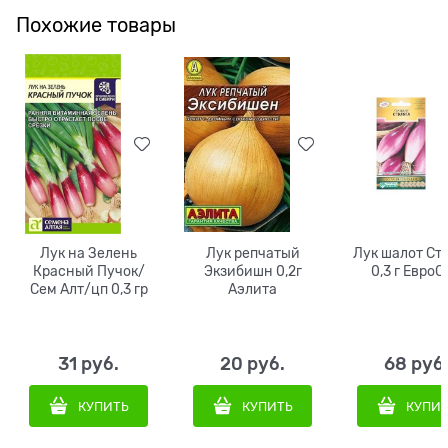
Похожие товары
Лук на Зелень
Лук репчатый
Лук шалот Ст
Красный Пучок/
Экзибишн 0,2г
0,3 г Евро
Сем Алт/цп 0,3 гр
Аэлита
31
 руб.
20
 руб.
68
 руб
КУПИТЬ
КУПИТЬ
КУПИ