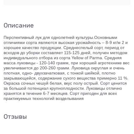
Описание
Перспективный лук для однолетней культуры.Основными
отличиями сорта являются высокая урожайность – 8-9 кг/м 2 и
хорошее качество продукции. Среднеспелый сорт, период от
всходов до уборки составляет 115-125 дней, получен методом
индивидуального отбора из сорта Yellow of Parma. Средняя
масса луковицы - 120-140 грамм, при хорошей агротехнике вес
увеличивается до 200-260 грамм. Луковица округлая и очень
плотная, одно- двухзачатковая, с тонкой шейкой, плотно
закрывающейся, содержание сухого вещества примерно 11 %.
Окраска сочных чешуй белая, вкус полу острый. Сорт ценится
за большой потенциал крупноплодности. Луковицы отлично
хранятся в течение 6-7 месяцев. Сорт пригоден для всех
практикуемых технологий возделывания
Отзывы