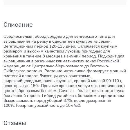
Описание
Среднеспелый гибрид среднего дня венгерского типа для
выращивания на репку в однолетней культуре из семян.
Вегетационный период 120-125 дней. Отличается крупным
размером и высоким качеством луковиц пригодных для
хранения в течение 8 месяцев в зимний период. Подходит для
выращивания в различных климатических зонах Российской
Федерации от Центрально-Черноземного до Восточно-
Сибирского региона. Растение интенсивно формирует мощный
листовой аппарат. Луковицы двух-зачатковые,
широкояйцевидные, очень крупные, средней массой 90-110 г,
некоторые до 150г. Прочные кроющие чешуи ярко-коричневого
цвета с бронзовым блеском. Сочные - белые, пикантного вкуса
без лишней горечи. Гибрид устойчив к болезням и вредителям.
Вызреваемость перед уборкой 87%, после дозаривания
100%.Товарная урожайность до 10кг/м2.
Отзывы