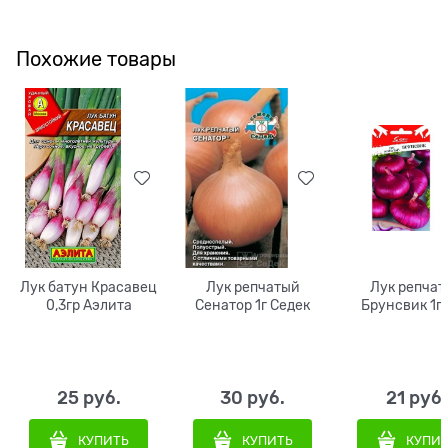
Похожие товары
Лук батун Красавец
Лук репчатый
Лук репчат
0,3гр Аэлита
Сенатор 1г Седек
Брунсвик 1г
25
 руб.
30
 руб.
21
 руб.
КУПИТЬ
КУПИТЬ
КУПИ