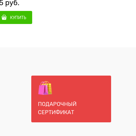
5
 руб.
28
 руб
КУПИТЬ
КУ
ПОДАРОЧНЫЙ
СЕРТИФИКАТ