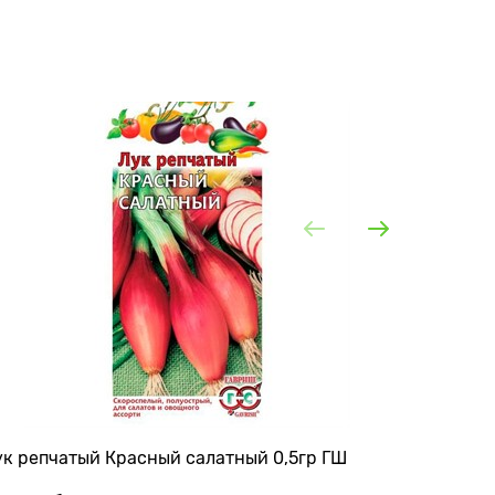
ук репчатый Красный салатный 0,5гр ГШ
Лук репч