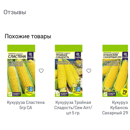
Отзывы
Похожие товары
Кукуруза Сластена
Кукуруза Тройная
Кукуруза
5гр СА
Сладость/Сем Алт/
Кубански
цп 5 гр.
Сахарный 21
Алт/цп 5 г