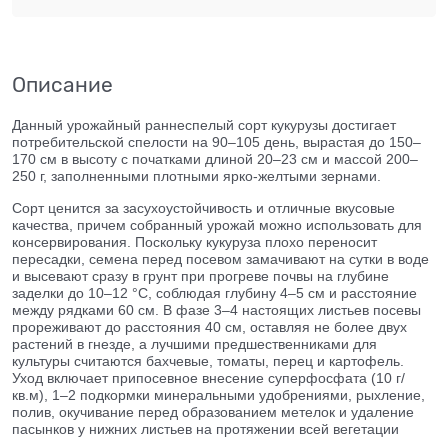
Описание
Данный урожайный раннеспелый сорт кукурузы достигает
потребительской спелости на 90–105 день, вырастая до 150–
170 см в высоту с початками длиной 20–23 см и массой 200–
250 г, заполненными плотными ярко-желтыми зернами.
Сорт ценится за засухоустойчивость и отличные вкусовые
качества, причем собранный урожай можно использовать для
консервирования. Поскольку кукуруза плохо переносит
пересадки, семена перед посевом замачивают на сутки в воде
и высевают сразу в грунт при прогреве почвы на глубине
заделки до 10–12 °С, соблюдая глубину 4–5 см и расстояние
между рядками 60 см. В фазе 3–4 настоящих листьев посевы
прореживают до расстояния 40 см, оставляя не более двух
растений в гнезде, а лучшими предшественниками для
культуры считаются бахчевые, томаты, перец и картофель.
Уход включает припосевное внесение суперфосфата (10 г/
кв.м), 1–2 подкормки минеральными удобрениями, рыхление,
полив, окучивание перед образованием метелок и удаление
пасынков у нижних листьев на протяжении всей вегетации