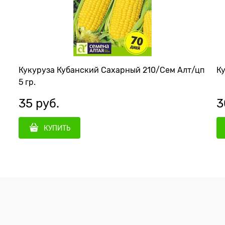
Кукуруза Кубанский Сахарный 210/Сем Алт/цп
5 гр.
35
 руб.
3
КУПИТЬ