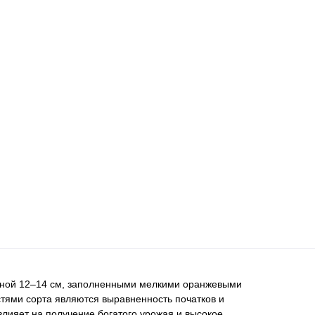
длиной 12–14 см, заполненными мелкими оранжевыми
стями сорта являются выравненность початков и
влияет на получение богатого урожая и высокое