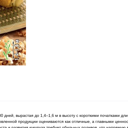
80 дней, вырастая до 1,4–1,6 м в высоту с короткими початками 
товленной продукции оцениваются как отличные, а главными ценно
оста и развития кукуруза требует обильных поливов, что напрямую 