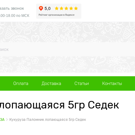
азать звонок
.00-18.00 по МСК
Оплата
Доставка
Статьи
Контакты
лопающаяся 5гр Седек
ЗА
Кукуруза Паломник лопающаяся 5гр Седек
а