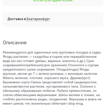
КУПИТЬ В ОДИН КЛИК
Доставка в
Екатеринбург
Описание
Рекомендуется для одиночных или групповых посадок в садах.
Ягоды растения — съедобны в сыром или переработанном
виде (из них готовят джемы, варенья, компоты и др.) Срок
созревания/потребления(срок хранения) Относится к сортам
среднепознего срока созревания. Плоды(ягоды) Ягоды
крупные, весом до 7 г, зелено-розовые, с восковым налетом.
Мякоть зеленая, плотная, хорошего вкуса. Дерево(куст)
Крыжовник сорта Смена представляет собой среднерослое,
сильноветвистое растение, кустарникового типа. Склонно к
обильному образованию побегов. Побеги прямостоячие, со
слегка обвисающими вершинками. Шипы мелкие и тонкие, на
стеблях расположены редко, поодиночке. Верхушка и вовсе не
имеет шипов, что значительно облегчает сбор ягод.