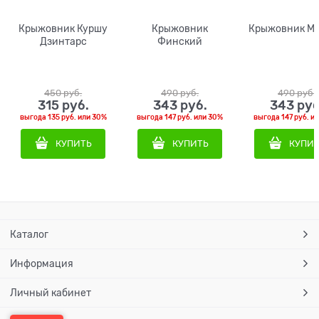
Крыжовник Куршу
Крыжовник
Крыжовник М
Дзинтарс
Финский
450
 руб.
490
 руб.
490
 руб.
315
 руб.
343
 руб.
343
 руб
выгода
135 руб.
или
30%
выгода
147 руб.
или
30%
выгода
147 руб.
и
КУПИТЬ
КУПИТЬ
КУПИ
Каталог
Информация
Личный кабинет