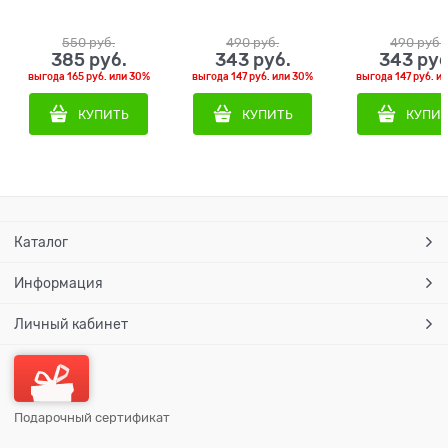
550
 руб.
490
 руб.
490
 руб.
385
 руб.
343
 руб.
343
 руб
выгода
165 руб.
или
30%
выгода
147 руб.
или
30%
выгода
147 руб.
и
КУПИТЬ
КУПИТЬ
КУПИ
Каталог
Информация
Личный кабинет
Подарочный сертификат