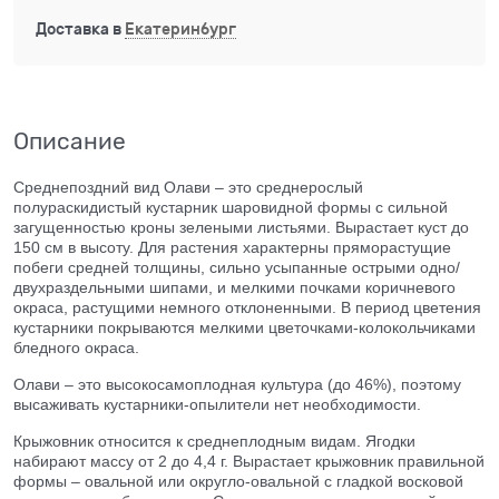
Доставка в
Екатеринбург
Описание
Среднепоздний вид Олави – это среднерослый
полураскидистый кустарник шаровидной формы с сильной
загущенностью кроны зелеными листьями. Вырастает куст до
150 см в высоту. Для растения характерны пряморастущие
побеги средней толщины, сильно усыпанные острыми одно/
двухраздельными шипами, и мелкими почками коричневого
окраса, растущими немного отклоненными. В период цветения
кустарники покрываются мелкими цветочками-колокольчиками
бледного окраса.
Олави – это высокосамоплодная культура (до 46%), поэтому
высаживать кустарники-опылители нет необходимости.
Крыжовник относится к среднеплодным видам. Ягодки
набирают массу от 2 до 4,4 г. Вырастает крыжовник правильной
формы – овальной или округло-овальной с гладкой восковой