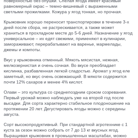
поверхностью без опушки. Спелая ягода имеет красивый
равномерный окрас – темно-вишневый с выраженными
светлыми прожилками. Кожура у ягод тонкая, но прочная.
Крыжовник хорошо переносит транспортировки в течение 3-х
дней после сбора, не растрескивается, а также может
храниться в прохладном месте до 5-6 дней. Назначение у ягод
универсальное – их едят свежими, применяют в кулинарии,
замораживают, перерабатывают на варенье, мармелады,
джемы и компоты.
Вкус у крыжовника отменный. Мякоть мясистая, нежная,
мелкозернистая и очень сочная. Во вкусе преобладает
кислинка, разбавленная легкой сладостью. Аромат у ягод еле
заметный, но вкус очень освежающий. В мякоти содержится
почти 12% сахаров и менее 4% кислот.
Олави – это культура со среднепоздним сроком созревания.
Первый урожай можно наблюдать уже на второй год после
высадки. Для сорта характерно стабильное плодоношение на
протяжении 20 лет. Дегустировать ягоды можно с середины
августа.
Сорт высокопродуктивный. При стандартной агротехнике с 1
куста за сезон можно собрать от 7 до 13 кг вкусных ягод.
Выращивая крыжовник в промышленных масштабах, можно