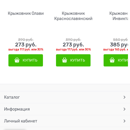
Крыжовник Олави
Крыжовник
Крыжовни
Краснославянский
Инвикта
390
 руб.
390
 руб.
550
 руб.
273
 руб.
273
 руб.
385
 руб
выгода
117 руб.
или
30%
выгода
117 руб.
или
30%
выгода
165 руб.
и
КУПИТЬ
КУПИТЬ
КУПИ
Каталог
Информация
Личный кабинет