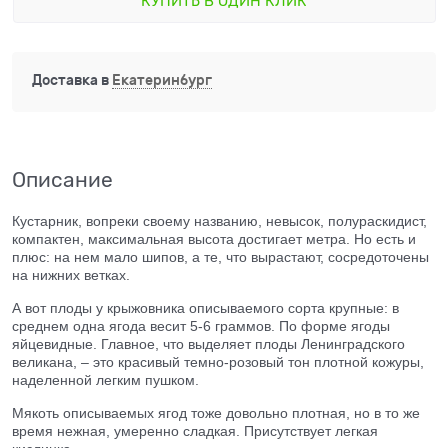
КУПИТЬ В ОДИН КЛИК
Доставка в
Екатеринбург
Описание
Кустарник, вопреки своему названию, невысок, полураскидист,
компактен, максимальная высота достигает метра. Но есть и
плюс: на нем мало шипов, а те, что вырастают, сосредоточены
на нижних ветках.
А вот плоды у крыжовника описываемого сорта крупные: в
среднем одна ягода весит 5-6 граммов. По форме ягоды
яйцевидные. Главное, что выделяет плоды Ленинградского
великана, – это красивый темно-розовый тон плотной кожуры,
наделенной легким пушком.
Мякоть описываемых ягод тоже довольно плотная, но в то же
время нежная, умеренно сладкая. Присутствует легкая