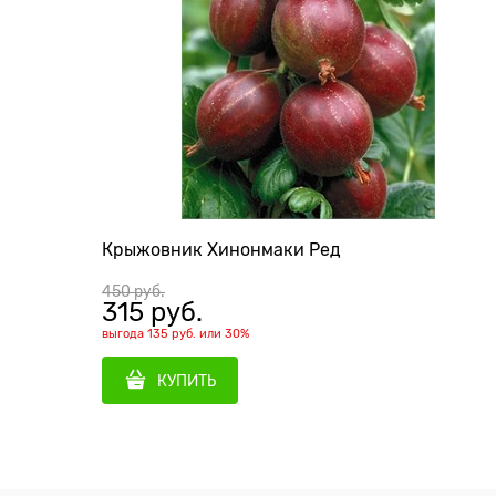
Крыжовник Хинонмаки Ред
450
 руб.
315
 руб.
выгода
135 руб.
или
30%
КУПИТЬ