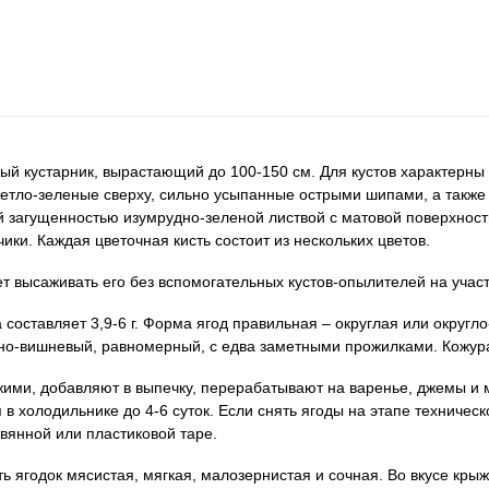
й кустарник, вырастающий до 100-150 см. Для кустов характерны 
етло-зеленые сверху, сильно усыпанные острыми шипами, а также
й загущенностью изумрудно-зеленой листвой с матовой поверхност
и. Каждая цветочная кисть состоит из нескольких цветов.
 высаживать его без вспомогательных кустов-опылителей на участ
оставляет 3,9-6 г. Форма ягод правильная – округлая или округло
-вишневый, равномерный, с едва заметными прожилками. Кожура у
жими, добавляют в выпечку, перерабатывают на варенье, джемы и
в холодильнике до 4-6 суток. Если снять ягоды на этапе техническ
вянной или пластиковой таре.
ь ягодок мясистая, мягкая, малозернистая и сочная. Во вкусе кр