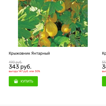
Крыжовник Янтарный
К
490
 руб.
55
343
 руб.
3
выгода
147 руб.
или
30%
вы
КУПИТЬ