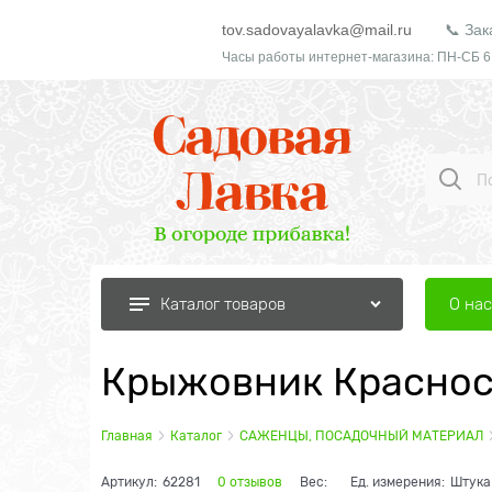
tov.sadovayalavka@mail.ru
📞 Зак
Часы работы интернет-магазина: ПН-СБ 6
О нас
Каталог товаров
Крыжовник Краснос
Главная
Каталог
САЖЕНЦЫ, ПОСАДОЧНЫЙ МАТЕРИАЛ
Артикул:
62281
0 отзывов
Вес:
Ед. измерения:
Штука