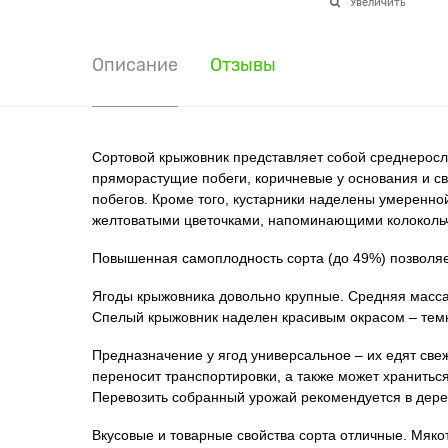
Увеличить
Описание
Отзывы
Сортовой крыжовник представляет собой среднерослы
пряморастущие побеги, коричневые у основания и св
побегов. Кроме того, кустарники наделены умеренно
желтоватыми цветочками, напоминающими колокольчик
Повышенная самоплодность сорта (до 49%) позволяет
Ягоды крыжовника довольно крупные. Средняя масса с
Спелый крыжовник наделен красивым окрасом – темно
Предназначение у ягод универсальное – их едят све
переносит транспортировки, а также может храниться 
Перевозить собранный урожай рекомендуется в дере
Вкусовые и товарные свойства сорта отличные. Мякот