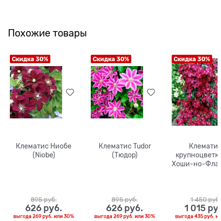
Похожие товары
Скидка 30%
Скидка 30%
Скидка 30%
Клематис Ниобе
Клематис Tudor
Клемати
(Niobe)
(Тюдор)
крупноцветк
Хоши-но-Фла
895
 руб.
895
 руб.
1 450
 руб.
626
 руб.
626
 руб.
1 015
 ру
выгода
269 руб.
или
30%
выгода
269 руб.
или
30%
выгода
435 руб.
и