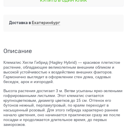
КУПИТЬ В ОДИН КЛИК
Доставка в
Екатеринбург
Описание
Клематис Хегли Гибрид
(Hagley Hybrid)
— красивое плетистое
растение, обладающее великолепным внешним обликом и
высокой устойчивостью к воздействию внешних факторов.
Гармонично выглядит в оформлении стен дома, садовых
беседок, арок и изгородей.
Высота растения достигает 3 м.
Ветви усыпаны ярко-зелеными
гофрированными листьями. Этот клематис считается
крупноцветковым, диаметр цветков до 15 см. Оттенок его
бутонов нежный, перламутровый, по краям переходит в
насыщенный розовый. Для этого гибрида характерно раннее
начало цветения, оно начинается практически сразу же после
посадки и продолжается длительное время, до первых
заморозков.