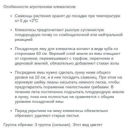
Особенности агротехники клематисов:
Саженцы растения хранят до посадки при температуре
от 0 до +2⁰С
Клематисы предпочитают рыхлую суглинистую
плодородную почву со слабощелочной или нейтральной
реакцией
Посадочную яму для клематиса копают в виде куба со
сторонами 60 см. Верхний слой земли из ямы очищают
от сорняков, перемешивают с торфом, перегноем и
дерновой землей, обязательно добавляют стакан золы
Посредине ямы нужно сделать лунку ниже общего
уровня на 10 см, и в нее посадить саженец. При этом на
корневую шейку лианы насыпать немного песка, чтобы
предотвратить поражение гнилостными грибками. В
течении лета постепенно подсыпать плодородную землю
в лунку, пока она полностью не сравняется с общим
уровнем посадочной ямы
Перед укрытием на зиму клематисы обязательно
обрезают, удаляют старые листья.
Группа обрезки: 3 группа (сильная). Этот вид цветет