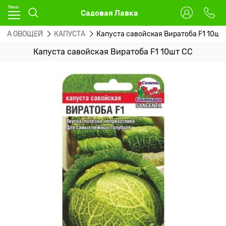
Садовая Лавка
ЕНА ОВОЩЕЙ
КАПУСТА
Капуста савойская Виратоба F1 10шт
Капуста савойская Виратоба F1 10шт СС