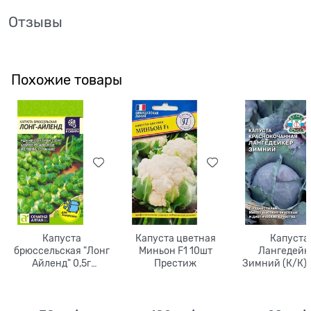
Отзывы
Похожие товары
Капуста
Капуста цветная
Капуста
брюссельская "Лонг
Миньон F1 10шт
Лангедейк
Айленд" 0,5г
Престиж
Зимний (К/К) 
семена Алтая