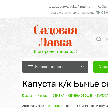
tov.sadovayalavka@mail.ru
📞 Зак
Часы работы интернет-магазина: ПН-СБ 6
О нас
Каталог товаров
Капуста к/к Бычье с
Главная
Каталог
СЕМЕНА
СЕМЕНА ОВОЩЕЙ
КАПУС
Артикул:
92545
0 отзывов
Вес:
Ед. измерения:
Штука