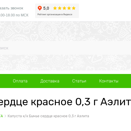
азать звонок
.00-18.00 по МСК
Оплата
Доставка
Статьи
Контакты
ердце красное 0,3 г Аэли
ТА
Капуста к/к Бычье сердце красное 0,3 г Аэлита