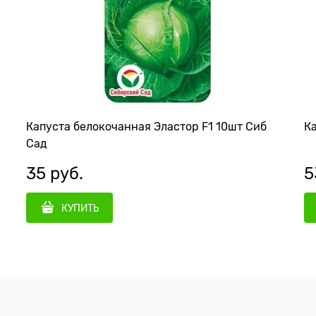
Капуста белокочанная Эластор F1 10шт Сиб
Ка
Сад
35
 руб.
5
КУПИТЬ