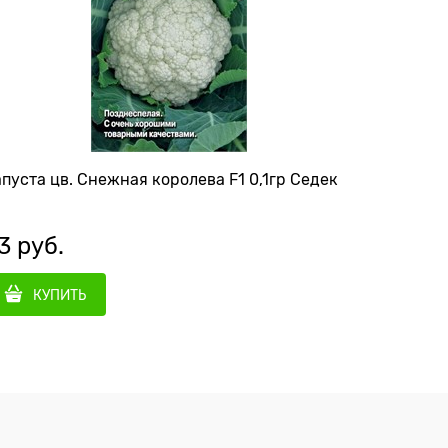
пуста цв. Снежная королева F1 0,1гр Седек
Капуста 
3
 руб.
56
 руб
КУПИТЬ
КУ