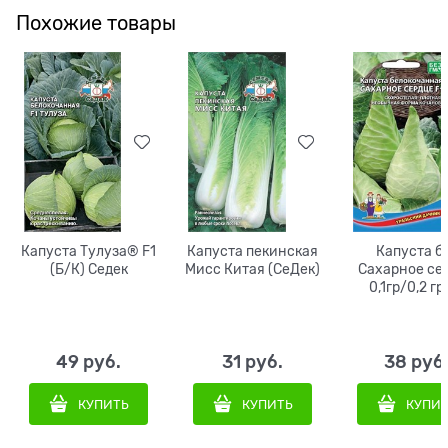
Похожие товары
Капуста Тулуза® F1
Капуста пекинская
Капуста б
(Б/К) Седек
Мисс Китая (СеДек)
Сахарное се
0,1гр/0,2 гр
49
 руб.
31
 руб.
38
 руб
КУПИТЬ
КУПИТЬ
КУПИ