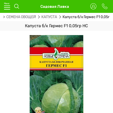
Садовая Лавка
А
СЕМЕНА ОВОЩЕЙ
КАПУСТА
Капуста б/к Гермес F1 0,05гр
Капуста б/к Гермес F1 0,05гр НС