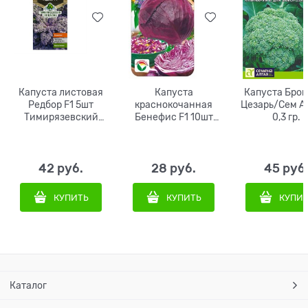
Капуста листовая
Капуста
Капуста Брок
Редбор F1 5шт
краснокочанная
Цезарь/Сем А
Тимирязевский
Бенефис F1 10шт
0,3 гр.
питомник
Сиб Сад
42
 руб.
28
 руб.
45
 руб
КУПИТЬ
КУПИТЬ
КУПИ
Каталог