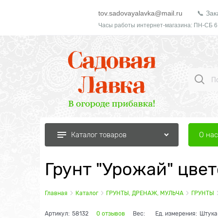
tov.sadovayalavka@mail.ru
📞 Зак
Часы работы интернет-магазина: ПН-СБ 6
О нас
Каталог товаров
Грунт "Урожай" цве
Главная
Каталог
ГРУНТЫ, ДРЕНАЖ, МУЛЬЧА
ГРУНТЫ
Артикул:
58132
0 отзывов
Вес:
Ед. измерения:
Штука