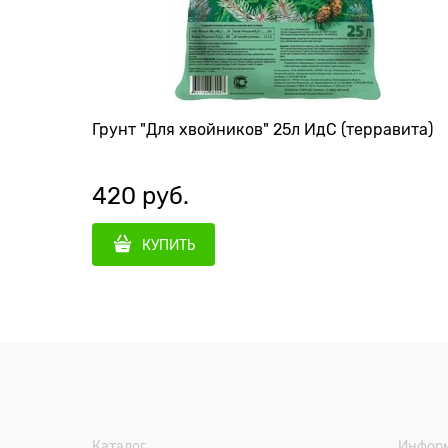
Грунт "Для хвойников" 25л ИдС (терравита)
420
 руб.
КУПИТЬ
Каталог
Инфор