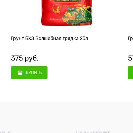
Грунт БХЗ Волшебная грядка 25л
Гр
375
 руб.
5
КУПИТЬ
мация
Личный кабинет