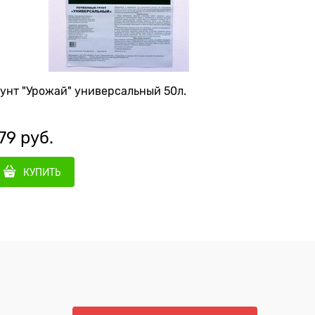
унт "Урожай" универсальный 50л.
Грунт "Ж
79
 руб.
887
 р
КУПИТЬ
КУ