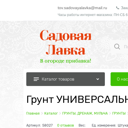
tov.sadovayalavka@mail.ru
📞 Зак
Часы работы интернет-магазина: ПН-СБ 6
О нас
Каталог товаров
Грунт УНИВЕРСАЛЬ
Главная
Каталог
ГРУНТЫ, ДРЕНАЖ, МУЛЬЧА
ГРУНТЫ
Артикул:
58027
0 отзывов
Вес:
Ед. измерения:
Штук