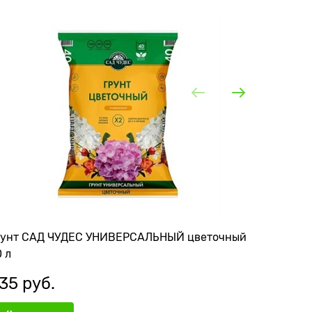
рунт САД ЧУДЕС УНИВЕРСАЛЬНЫЙ цветочный
Грунт И
 л
35
 руб.
687
 р