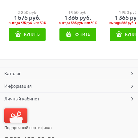
Redlight)
2 250
 руб.
1 950
 руб.
1 950
 руб.
1 575
 руб.
1 365
 руб.
1 365
 ру
выгода
675 руб.
или
30%
выгода
585 руб.
или
30%
выгода
585 руб.
и
КУПИТЬ
КУПИТЬ
КУПИ
Каталог
Информация
Личный кабинет
Подарочный сертификат