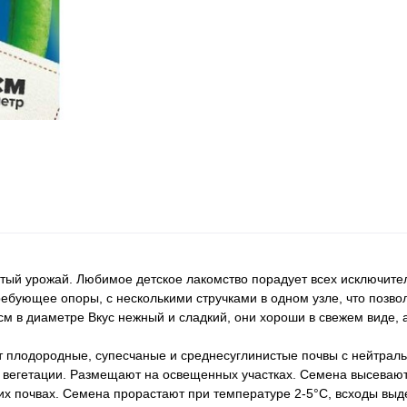
гатый урожай. Любимое детское лакомство порадует всех исключит
бующее опоры, с несколькими стручками в одном узле, что позво
 в диаметре Вкус нежный и сладкий, они хороши в свежем виде, 
т плодородные, супесчаные и среднесуглинистые почвы с нейтраль
 вегетации. Размещают на освещенных участках. Семена высевают 
гких почвах. Семена прорастают при температуре 2-5°С, всходы вы