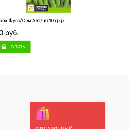
рох Фуга/Сем Алт/цп 10 гр.р
Горох Ам
0
 руб.
45
 руб
КУПИТЬ
КУ