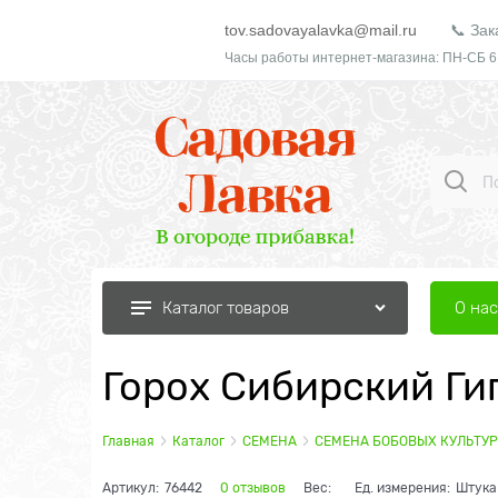
tov.sadovayalavka@mail.ru
📞 Зак
Часы работы интернет-магазина: ПН-СБ 6
О нас
Каталог товаров
Горох Сибирский Гиг
Главная
Каталог
СЕМЕНА
СЕМЕНА БОБОВЫХ КУЛЬТУР
Артикул:
76442
0 отзывов
Вес:
Ед. измерения:
Штука