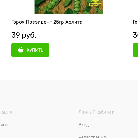
Горох Президент 25гр Аэлита
Го
39
 руб.
3
КУПИТЬ
мация
Личный кабинет
зине
Вход
Регистрация