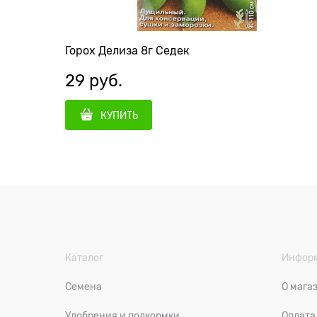
Горох Делиза 8г Седек
29
 руб.
КУПИТЬ
Каталог
Инфор
Семена
О мага
Удобрения и подкормки
Оплата