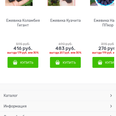
Ежевика Коламбия
Ежевика Куачита
Ежевика На
Гигант
ППкор
595
 руб.
690
 руб.
395
 руб.
416
 руб.
483
 руб.
276
 руб
выгода
179 руб.
или
30%
выгода
207 руб.
или
30%
выгода
119 руб.
и
КУПИТЬ
КУПИТЬ
КУПИ
Каталог
Информация